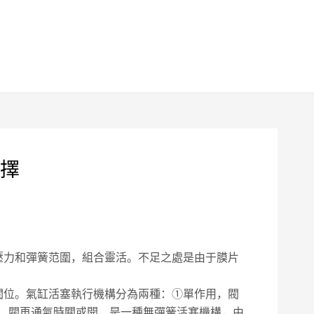
擇
壓力和彈簧范圍，組合靈活。不足之處是由于膜片
閥位。氣缸活塞執行機構分為兩種：①單作用，閥
，閥再通氣時關或開，是一種無彈簧活塞機構，由