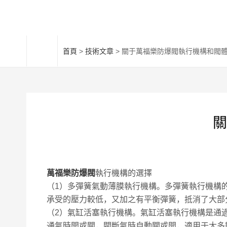
首頁
>
技術文章
> 關于萬福樂防爆閥執行機構和閥
關
萬福樂防爆閥
執行機構的選擇
（1）多彈簧氣動薄膜執行機構。多彈簧執行機構
承受的壓力較低，又加之有平衡彈簧，抵消了大部
（2）氣缸活塞執行機構。氣缸活塞執行機構是通
通氣時開或關，閥斷氣時自動關或開，適用于大多