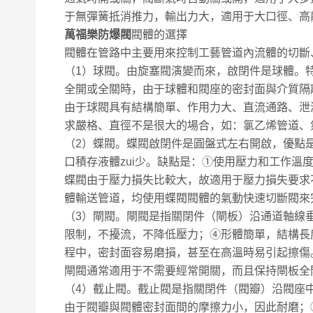
于無彈簧抵消推力，輸出力大，適用于大口徑、高
萬福樂防爆閥
閥體的選擇
閥體在管路中主要用來控制工藝管道內流體的切斷
（1）球閥。由旋塞閥演變而來，啟閉件是球體。
全開或全關時，由于球體和閥座的密封面與介質隔
由于球閥具有結構簡單、作用力大、直流通路、泄
求嚴格、直徑不是很大的場合，如：氯乙烯管道、
（2）蝶閥。蝶閥啟閉件是圓盤式左右開啟，優點
口積存液體zui少。缺點是：①使用壓力和工作溫
蝶閥由于壓力損失比較大，故適用于壓力損失要求
體輸送管道，均使用蝶閥閥體的氣動快速切斷閥來
（3）閘閥。閘閥是指關閉件（閘板）沿通道軸線
限制，不擾流，不降低壓力；④形體簡單，結構長
程中，密封面容易磨損，甚至在高溫時易引起擦傷
閘閥通常適用于不需要經常開關，而且保持閘板全
（4）截止閥。截止閥是指關閉件（閥瓣）沿閥座
由于閥瓣與閥體密封面間的摩擦力小，因此耐磨；