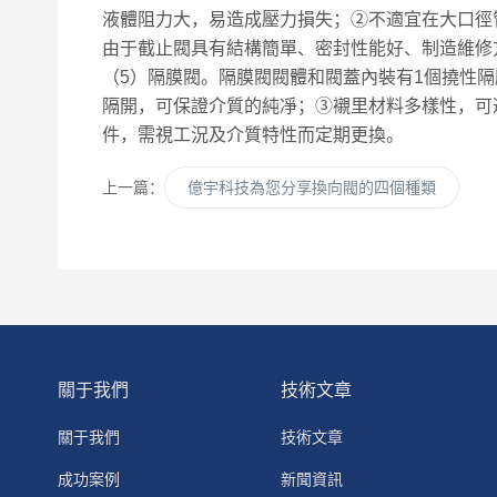
液體阻力大，易造成壓力損失；②不適宜在大口徑
由于截止閥具有結構簡單、密封性能好、制造維修
（5）隔膜閥。隔膜閥閥體和閥蓋內裝有1個撓性
隔開，可保證介質的純凈；③襯里材料多樣性，可
件，需視工況及介質特性而定期更換。
上一篇：
億宇科技為您分享換向閥的四個種類
關于我們
技術文章
關于我們
技術文章
成功案例
新聞資訊