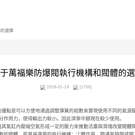
體的選擇
于萬福樂防爆閥執行機構和閥體的選
2018-01-19
[1756]
的優點是可以方便地通過調整彈簧的組數來實現使用不同的氣源
分作用力，使得輸出力較小。因此濟寧中銀現在較少使用。
過其氣缸內壓縮空氣形成一定的壓力來推動活塞與滑塊改變閥體
數的閥體，是普遍選用的執行機構；②雙作用，閥通氣時開或關