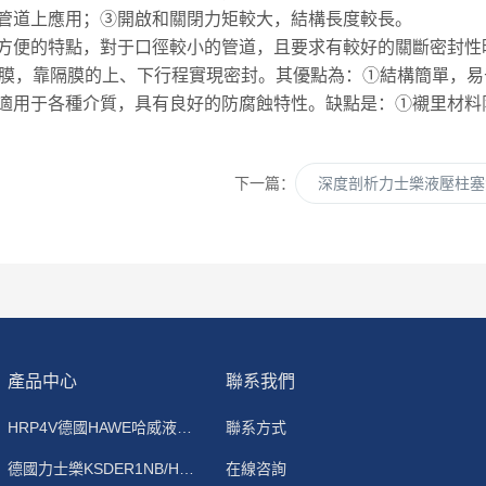
管道上應用；③開啟和關閉力矩較大，結構長度較長。
方便的特點，對于口徑較小的管道，且要求有較好的關斷密封性
隔膜，靠隔膜的上、下行程實現密封。其優點為：①結構簡單，
適用于各種介質，具有良好的防腐蝕特性。缺點是：①襯里材料
下一篇：
深度剖析力士樂液壓柱塞
產品中心
聯系我們
HRP4V德國HAWE哈威液控單向閥HRP4庫房現貨-代理
聯系方式
德國力士樂KSDER1NB/HN11V插裝式電磁球閥
在線咨詢