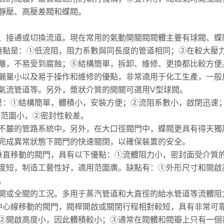
靜壓、高壓差閥和蝶閥。
、接通或切換流道。現在常用的氣動開關閥閥體主要有球閥、蝶
特點是：①低流阻，阻力系數與同長度的管道相同；②在較大壓
離，不易受到腐蝕；⑤結構簡單，拆卸、維修、更換都比較方便
漏量小以及易于操作和維修的優點，非常適用于化工生產，一般
氣流管道等。另外，漿狀介質的開關可選用V型球閥。
是：①結構簡單，體積小，安裝方便；②流阻系數小，啟閉迅速
度范圍小，②密封性較差。
不嚴的管路系統中。另外，在大口徑閥門中，蝶閥更具有得天獨
完成異常狀態下閥門的快速關閉，以確保裝置的安全。
垂直移動的閥門，具有以下優點：①流體阻力小，密封面受介質
度短，制造工藝性好，適用范圍廣。缺點有：①外形尺寸和開啟
。
開或全關的工況。多用于蒸汽管道和大直徑的給水管道等流體阻
中心線移動的閥門，閥桿開啟或關閉行程相對較短，具有非常可
②開啟高度小，因此體積較小；③通常在閥體和閥瓣上只有一個