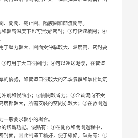
閥、閘閥、截止閥、隔膜閥和節流閥等。
力和較高溫度下也可實現*密封；③可快速啟閉；④
。
用于壓力較大、閥面受沖擊較大、溫度高、密封要
；③可用于大口徑閥門；④可以運送泥漿，在管道
厚的優勢，如管道口徑較大的乙炔氣體和氯化氫氣
的沖刷和侵蝕小；②開閉較省力；③介質流向不受
高度都較大，所需安裝的空間亦較大；②在啟閉過
力一般要求較小的場合。
靠的切斷功能。優點有：①在開啟和關閉過程中，
密封面，因此制造工藝好，便于維修。缺點有：①