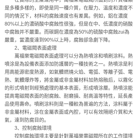
是多種多樣的，即使是同一種介質，在壓力、溫度和濃度不
同的情況下，材料的腐蝕速度也有差異。例如，鋁在濃度
80%以上的濃硝酸中腐蝕性很強，但是在中、低濃度的硝酸
中腐蝕并不嚴重。而碳鋼在濃度為50%的硫酸中腐蝕zui為
嚴重，當濃度達到90%以上時，腐蝕卻急劇下降。
2、電磁閥表面處理
萬福樂電磁閥表面處理可以分為熱噴涂和噴刷涂料。熱
噴涂是為設備表面添加防護層的一種技術之一。熱噴涂是利
用高能源密度熱源，如氣體燃燒火焰、電弧、等離子弧、電
熱、氣體爆炸等，將金屬或非金屬材料加熱熔融后，以霧化
的形式噴射到經預處理的基本表面，形成噴涂層。熱噴涂能
提高電磁閥表面的耐腐蝕、耐磨損、耐高溫等特性，延長產
品使用壽命。噴刷涂料則是一種較為普遍的方法，涂料屬于
非金屬材料，涂在金屬表面或內腔，可以有效隔絕介質和大
氣，達到防腐目的。
3、控制腐蝕環境
控制腐蝕環境主要是針對萬福樂電磁閥所在的工作環境