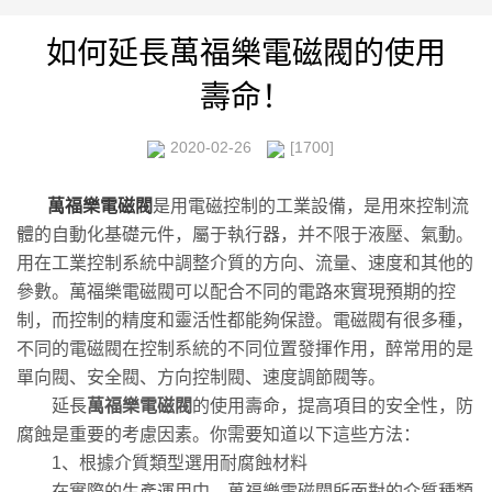
如何延長萬福樂電磁閥的使用
壽命！
2020-02-26
[1700]
萬福樂電磁閥
是用電磁控制的工業設備，是用來控制流
體的自動化基礎元件，屬于執行器，并不限于液壓、氣動。
用在工業控制系統中調整介質的方向、流量、速度和其他的
參數。萬福樂電磁閥可以配合不同的電路來實現預期的控
制，而控制的精度和靈活性都能夠保證。電磁閥有很多種，
不同的電磁閥在控制系統的不同位置發揮作用，醉常用的是
單向閥、安全閥、方向控制閥、速度調節閥等。
延長
萬福樂電磁閥
的使用壽命，提高項目的安全性，防
腐蝕是重要的考慮因素。你需要知道以下這些方法：
1、根據介質類型選用耐腐蝕材料
在實際的生產運用中，萬福樂電磁閥所面對的介質種類