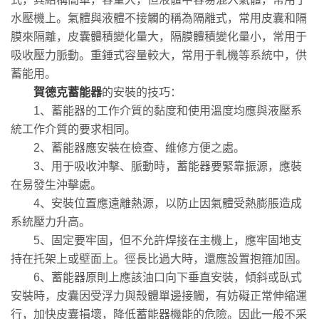
水壓機上。氣體與液體不接觸的稱為隔離式，常用皮囊和隔
膜來隔離，皮囊體積變化量大，隔膜體積變化量小，常用于
吸收壓力脈動。重錘式容量較大，常用于軋機等系統中，供
蓄能用。
賀德克蓄能器
的安裝的技巧：
1、蓄能器的工作介質的黏度和使用溫度均應與液壓系
統工作介質的要求相同。
2、蓄能器應安裝在檢查、維修方便之處。
3、用于吸收沖擊、脈動時，蓄能器要緊靠振源，應裝
在易發生沖擊處。
4、安裝位置應遠離熱源，以防止因氣體受熱膨脹造成
系統壓力升高。
5、固定要牢固，但不允許焊接在主機上，應牢固地支
持在托架上或壁面上。徑長比過大時，還應設置抱箍加固。
6、蓄能器原則上應該油口向下垂直安裝，傾斜或臥式
安裝時，皮囊因受浮力與殼體單邊接觸，有妨礙正常伸縮運
行，加快皮囊損壞，降低蓄能器機能的危險。因此一般不采