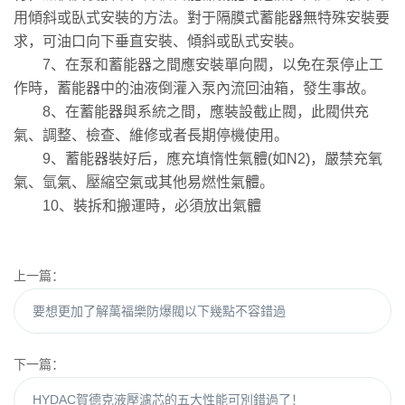
用傾斜或臥式安裝的方法。對于隔膜式蓄能器無特殊安裝要
求，可油口向下垂直安裝、傾斜或臥式安裝。
7、在泵和蓄能器之間應安裝單向閥，以免在泵停止工
作時，蓄能器中的油液倒灌入泵內流回油箱，發生事故。
8、在蓄能器與系統之間，應裝設截止閥，此閥供充
氣、調整、檢查、維修或者長期停機使用。
9、蓄能器裝好后，應充填惰性氣體(如N2)，嚴禁充氧
氣、氫氣、壓縮空氣或其他易燃性氣體。
10、裝拆和搬運時，必須放出氣體
上一篇：
要想更加了解萬福樂防爆閥以下幾點不容錯過
下一篇：
HYDAC賀德克液壓濾芯的五大性能可別錯過了！