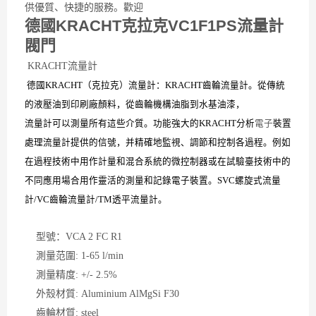
供優質、快捷的服務。歡迎
德國KRACHT克拉克VC1F1PS流量計
閥門
KRACHT流量計
德國KRACHT（克拉克）流量計：KRACHT齒輪流量計。從傳統
的液壓油到印刷廠顏料，從齒輪機構油脂到水基油漆，
流量計可以測量所有這些介質。功能強大的KRACHT分析
電子
裝置
處理流量計提供的信號，并精確地監視、調節和控制各過程。例如
在過程技術中用作計量和混合系統的微控制器或在試驗臺技術中的
不同應用場合用作靈活的測量和記錄電子裝置。SVC螺旋式流量
計/VC齒輪流量計/TM透平流量計。
型號：VCA 2 FC R1
測量范圍: 1-65 l/min
測量精度: +/- 2.5%
外殼材質: Aluminium AlMgSi F30
齒輪材質: steel