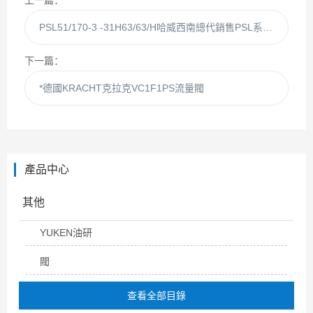
上一篇：
PSL51/170-3 -31H63/63/H哈威西南總代銷售PSL系列三連多路閥
下一篇：
*德國KRACHT克拉克VC1F1PS流量閥
產品中心
其他
YUKEN油研
閥
查看全部目錄