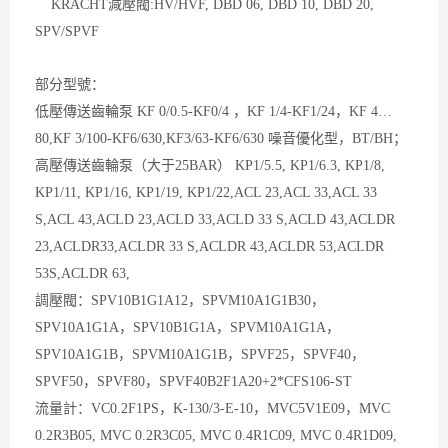
KRACHT減壓閥:HV/HVF, DBD 06, DBD 10, DBD 20,
SPV/SPVF
部分型號：
低壓傳送齒輪泵 KF 0/0.5-KF0/4 ，KF 1/4-KF1/24，KF 4…
80,KF 3/100-KF6/630,KF3/63-KF6/630 噪音優化型，BT/BH；
高壓傳送齒輪泵（大于25BAR） KP1/5.5, KP1/6.3, KP1/8,
KP1/11, KP1/16, KP1/19, KP1/22,ACL 23,ACL 33,ACL 33
S,ACL 43,ACLD 23,ACLD 33,ACLD 33 S,ACLD 43,ACLDR
23,ACLDR33,ACLDR 33 S,ACLDR 43,ACLDR 53,ACLDR
53S,ACLDR 63,
調壓閥：SPV10B1G1A12，SPVM10A1G1B30，
SPV10A1G1A，SPV10B1G1A，SPVM10A1G1A，
SPV10A1G1B，SPVM10A1G1B，SPVF25，SPVF40，
SPVF50，SPVF80，SPVF40B2F1A20+2*CFS106-ST
流量計：VC0.2F1PS，K-130/3-E-10，MVC5V1E09，MVC
0.2R3B05, MVC 0.2R3C05, MVC 0.4R1C09, MVC 0.4R1D09,