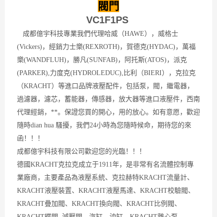
閥門
VC1F1PS
成都億宇科技專業我們代理哈威（HAWE），威格士
(Vickers)，經銷力士樂(REXROTH)，賀德克(HYDAC)，萬福
樂(WANDFLUH)，勝凡(SUNFAB)，阿托斯(ATOS)，派克
(PARKER),力度克(HYDROLEDUC),比利（BIERI），克拉克
（KRACHT）等進口品牌液壓配件，包括泵，閥，繼電器，
過濾器，濾芯，蓄能器，傳感器，放大器等進口液壓件，西南
代理經銷，**。保證您買的開心，用的放心。如有意愿，歡迎
隨時dian hua 騷擾，我們24小時為您隨時候命，期待您的來
函！！！
成都億宇科技有限公司歡迎您的光臨！！！
德國KRACHT克拉克成立于1911年，是非常有名流體控制專
業廠商，主要產品為液壓系統、克拉赫特KRACHT流量計、
KRACHT液壓裝置、KRACHT液壓馬達、KRACHT校驗閥、
KRACHT疊加閥、KRACHT換向閥、KRACHT比例閥、
KRACHT蝶閥, 減壓閥、汽缸、油缸、KRACHT離心泵、