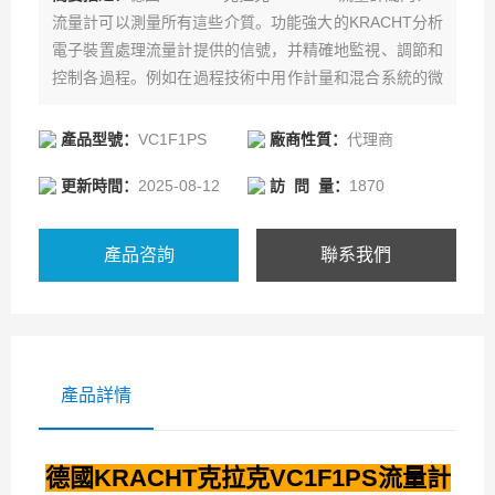
流量計可以測量所有這些介質。功能強大的KRACHT分析
電子裝置處理流量計提供的信號，并精確地監視、調節和
控制各過程。例如在過程技術中用作計量和混合系統的微
控制器或在試驗臺技術中的不同應用場合用作靈活的測量
和記錄電子裝置。SVC螺旋式流量計/VC齒輪流量計/TM
產品型號：
VC1F1PS
廠商性質：
代理商
透平流量計。
更新時間：
2025-08-12
訪 問 量：
1870
產品咨詢
聯系我們
產品詳情
德國KRACHT克拉克VC1F1PS流量計