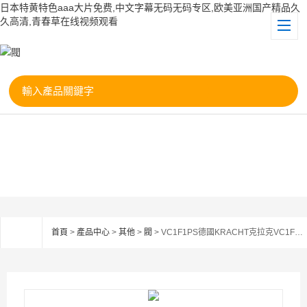
日本特黄特色aaa大片免费,中文字幕无码无码专区,欧美亚洲国产精品久
久高清,青春草在线视频观看
首頁
>
產品中心
>
其他
>
閥
> VC1F1PS德國KRACHT克拉克VC1F1PS流量計閥門