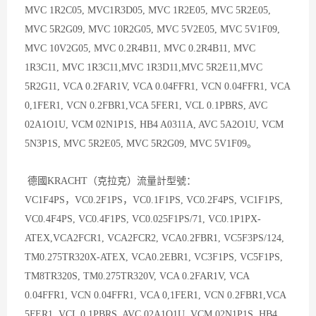
MVC 1R2C05, MVC1R3D05, MVC 1R2E05, MVC 5R2E05,
MVC 5R2G09, MVC 10R2G05, MVC 5V2E05, MVC 5V1F09,
MVC 10V2G05, MVC 0.2R4B11, MVC 0.2R4B11, MVC
1R3C11, MVC 1R3C11,MVC 1R3D11,MVC 5R2E11,MVC
5R2G11, VCA 0.2FAR1V, VCA 0.04FFR1, VCN 0.04FFR1, VCA
0,1FER1, VCN 0.2FBR1,VCA 5FER1, VCL 0.1PBRS, AVC
02A1O1U, VCM 02N1P1S, HB4 A0311A, AVC 5A2O1U, VCM
5N3P1S, MVC 5R2E05, MVC 5R2G09, MVC 5V1F09。
德國KRACHT（克拉克）流量計型號：
VC1F4PS，VC0.2F1PS，VC0.1F1PS, VC0.2F4PS, VC1F1PS,
VC0.4F4PS, VC0.4F1PS, VC0.025F1PS/71, VC0.1P1PX-
ATEX,VCA2FCR1, VCA2FCR2, VCA0.2FBR1, VC5F3PS/124,
TM0.275TR320X-ATEX, VCA0.2EBR1, VC3F1PS, VC5F1PS,
TM8TR320S, TM0.275TR320V, VCA 0.2FAR1V, VCA
0.04FFR1, VCN 0.04FFR1, VCA 0,1FER1, VCN 0.2FBR1,VCA
5FER1, VCL 0.1PBRS, AVC 02A1O1U, VCM 02N1P1S, HB4