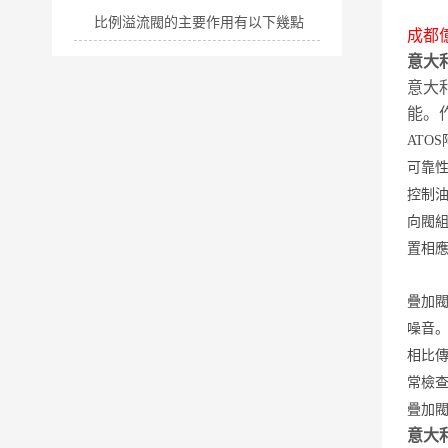
比例溢流閥的主要作用有以下幾點
成都
意大利
意大
能。
ATO
可靠
控制
向閥
置相應
疊加
噪音
相比
常檢
疊加
意大