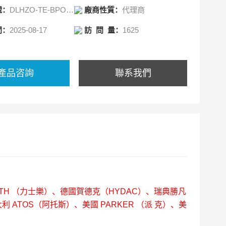
號：
DLHZO-TE-BPO40-L53
廠商性質：
代理商
徑大小：
間：
2025-08-17
訪 問 量：
1625
產品咨詢
聯系我們
OTH （力士樂）、德國賀德克（HYDAC）、瑞典勝凡
利 ATOS（阿托斯）、美國 PARKER （派 克）、美