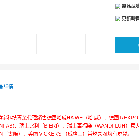
產品型
疊加閥通
更新時
品詳情
億宇科技專業代理銷售德國哈威HA WE（哈 威）、德國 REXR
NFAB)、瑞士比利（BIERI）、瑞士萬福樂（WANDFLUH）意大
UN（太陽）、美國 VICKERS （威格士）常規泵閥均有現貨。