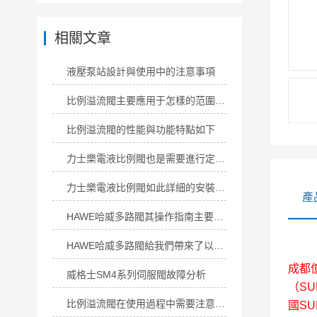
相關文章
液壓泵站設計與使用中的注意事項
比例溢流閥主要應用于怎樣的范圍呢？
比例溢流閥的性能與功能特點如下
力士樂電液比例閥也是需要進行定期的維護保養
力士樂電液比例閥如此詳細的安裝指南，您竟然不知道？
產
HAWE哈威多路閥其操作指南主要包括以下幾個關鍵步驟
HAWE哈威多路閥給我們帶來了以下特點
成都
威格士SM4系列伺服閥故障分析
（SU
比例溢流閥在使用過程中需要注意以下使用事項
國S