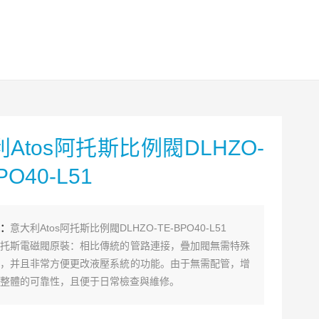
Atos阿托斯比例閥DLHZO-
PO40-L51
：
意大利Atos阿托斯比例閥DLHZO-TE-BPO40-L51
托斯電磁閥原裝：相比傳統的管路連接，疊加閥無需特殊
，并且非常方便更改液壓系統的功能。由于無需配管，增
整體的可靠性，且便于日常檢查與維修。
適用于各種工業液壓系統，如注塑機液壓系統，數控機床
，冶金設備液壓系統等。