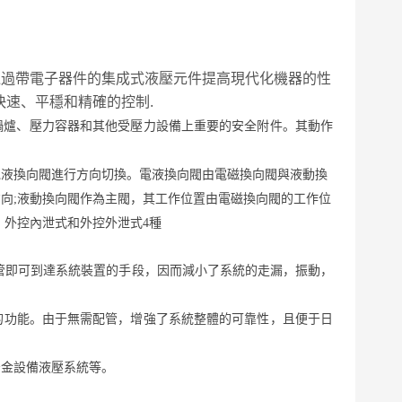
術，能通過帶電子器件的集成式液壓元件提高現代化機器的性
快速、平穩和精確的控制.
是鍋爐、壓力容器和其他受壓力設備上重要的安全附件。其動作
電液換向閥進行方向切換。電液換向閥由電磁換向閥與液動換
向;液動換向閥作為主閥，其工作位置由電磁換向閥的工作位
、外控內泄式和外控外泄式4種
管即可到達系統裝置的手段，因而減小了系統的走漏，振動，
的功能。由于無需配管，增強了系統整體的可靠性，且便于日
冶金設備液壓系統等。