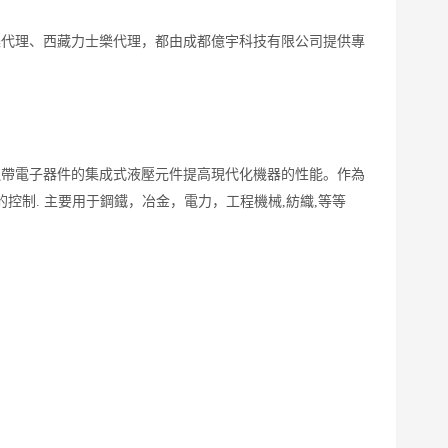
樂代理、西藏力士樂代理，都由成都億宇科技有限公司提供專
通過帶電子器件的集成式液壓元件提高現代化機器的性能。作為
的控制
.
主要用于鋼鐵，冶金，電力，工程機械
,
紡織
,
等等