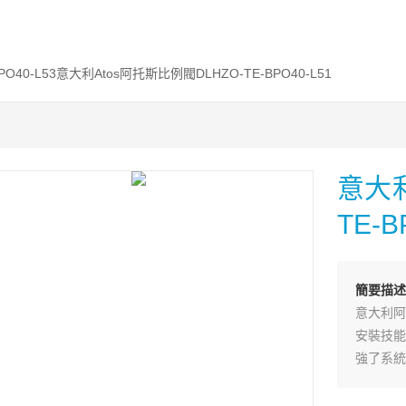
BPO40-L53意大利Atos阿托斯比例閥DLHZO-TE-BPO40-L51
意大利
TE-B
簡要描述
意大利阿
安裝技能
強了系統
疊加閥可
液壓系統