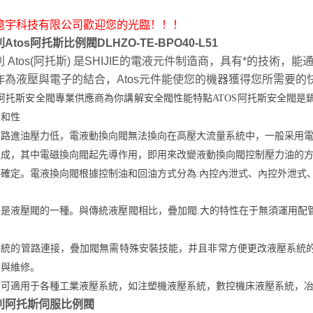
億宇科技有限公司歡迎您的光臨！！！
Atos阿托斯比例閥DLHZO-TE-BPO40-L51
利 Atos(阿托斯) 是SHIJIE的電液元件制造商，具有*的技
作為液壓與電子的結合，Atos元件能使您的機器獲得您所需要的
S阿托斯安全閥專業供應商為你講解安全閥性能特點ATOS阿托斯安全閥
性和性
油路進油壓力低，電液動換向閥無法換向
在高壓大流量系統中，一般采用
組成，其中電磁換向閥起先導作用，即用來改變液動換向閥控制壓力油的方
確定。電液換向閥根據控制油和回油方式分為:內控內泄式、內控外泄式
閥是液壓閥的一種。與傳統液壓閥相比，疊加閥.大的特性在于無須運用配
。
傳統的管路連接，疊加閥無需特殊安裝技能，并且非常方便更改液壓系統
查與維修。
閥可適用于各種工業液壓系統，如注塑機液壓系統，數控機床液壓系統，
利阿托斯伺服比例閥