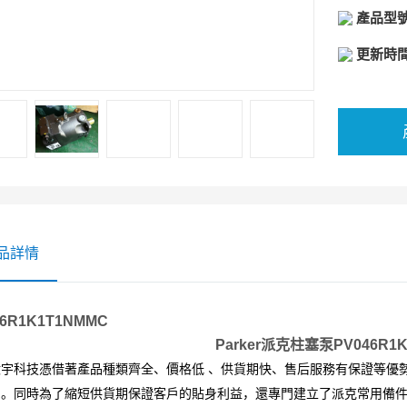
產品型
更新時
品詳情
46R1K1T1NMMC
Parker派克柱塞泵PV046R1
億宇科技憑借著產品種類齊全、價格低 、供貨期快、售后服務有保證等優
系。同時為了縮短供貨期保證客戶的貼身利益，還專門建立了
派克
常用備