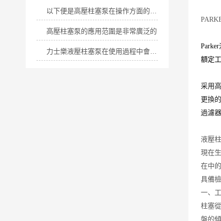
以下便是高壓柱塞泵在操作方面的細節所在！
PARK
高壓柱塞泵的應用范圍是非常廣泛的
Par
力士樂液壓柱塞泵在使用過程中會遇到怎樣的問題呢？
額定工
采用高
更換
過濾器
液壓
現在
在中
具備
一、
柱塞
盤的