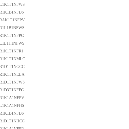
2L1K1T1NFWS
2R1K1B1NFDS
2RAK1T1NFPV
2R1L1B1NFWS
2R1K1T1NFPG
0L1L1T1NFWS
R1K1T1NFR1
0R1K1T1NMLC
0R1D1T1NGCC
0R1K1T1NELA
6R1D1T1NFWS
R1D3T1NFFC
6R1K1A1NFPV
6L1K1A1NFHS
6R1K1B1NFDS
6R1D1T1NHCC
3R1K1A1VFPR