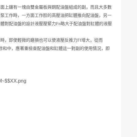
端面上鑲有一塊由雙金屬板與鋼配油盤組成的副，而且大多數
，泵工作時，一方面工作腔的高壓油把缸體推向配油盤，另一
缸體對配油盤的設計液壓壓緊力
Fn略大于配油盤對缸體的液壓
壓時，即使輕微的磨損也可以使液壓反推力
Ff增大，從而
檢修和中，應著重檢查配油盤和缸體這一對副的使用情況，即