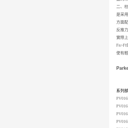
二、
是采
方面
反推
實際
Fn>
使有
Par
系列
PV016
PV01
PV01
PV01