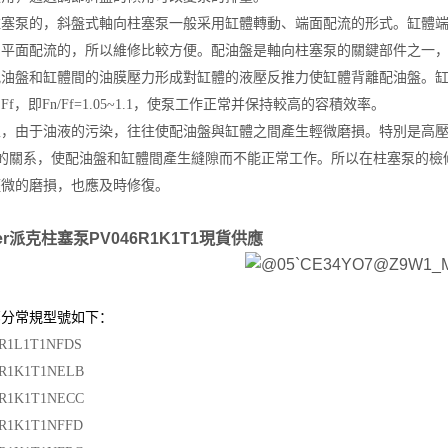
柱塞泵的，斜盤式軸向柱塞泵一般采用缸體轉動、端面配流的形式。缸體
用平面配流的，所以維修比較方便。配油盤是軸向柱塞泵的關鍵部件之一
配油盤和缸體間的油膜壓力形成對缸體的液壓反推力使缸體背離配油盤。
力
Ff，即
Fn/Ff=1.05~1.1，使泵工作正常并保持較高的容積效率。
上，由于油液的污染，往往使配油盤與缸體之間產生輕微磨損。特別是高
Ff的關系，使配油盤和缸體間產生縫隙而不能正常工作。所以在柱塞泵的
輕微的磨損，也應及時修復。
ker派克柱塞泵PV046R1K1T1現貨供應
部分常規型號如下：
R1L1T1NFDS
6R1K1T1NELB
6R1K1T1NECC
6R1K1T1NFFD