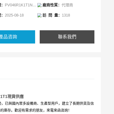
號：
PV046R1K1T1NMMC
廠商性質：
代理商
間：
2025-08-18
訪 問 量：
1318
產品咨詢
聯系我們
K1T1現貨供應
勢，已與國內眾多設備商、生產型用戶，建立了長期供貨及信
件的庫存。歡迎有需求的朋友，來電來函咨詢！