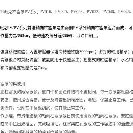
ER派克柱塞泵PV系列:PV016、PV020、PV023、PV032、PV040、PV046、P
ker派克PV/PV系列雙聯軸向柱塞泵是由兩個PV系列軸向柱塞泵組合而成，可
作壓力為350bar，低轉速為每分鐘300轉，泄油口朝上
。
強度鑄鐵殼體；內置增壓器保證高轉速性能3000rpm；密封的軸用軸
的青銅復合材質配流盤；放氣閥用于快速灌注；動壓式的缸體軸承；水乙
和冷卻泄露管壓力是7bar。
柱塞泵的與使用
生產柱塞泵的廠家很多，進口件和國產件結構不盡相同，每一臺泵都應嚴
的安裝、使用是否得當，便于及時查出損壞原因，隱患，保證正常工作。
檢測條件，也應在中反復調試，使其能正常工作。
工作原理，帶滑靴結構的軸向柱塞泵是目前使用廣泛的軸向柱塞泵，安缸
從缸體中拉出或推回，完成吸排油。柱塞與缸孔組成的工作容腔中的油液
傾角，通過調節斜盤的傾角可改變泵的排量。