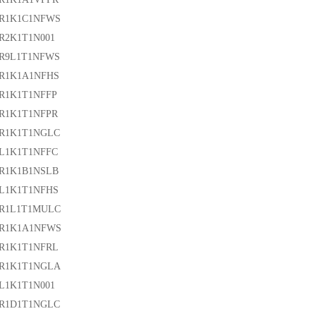
3R1K1C1NFWS
R2K1T1N001
3R9L1T1NFWS
3R1K1A1NFHS
R1K1T1NFFP
R1K1T1NFPR
3R1K1T1NGLC
L1K1T1NFFC
0R1K1B1NSLB
0L1K1T1NFHS
0R1L1T1MULC
0R1K1A1NFWS
0R1K1T1NFRL
0R1K1T1NGLA
L1K1T1N001
2R1D1T1NGLC