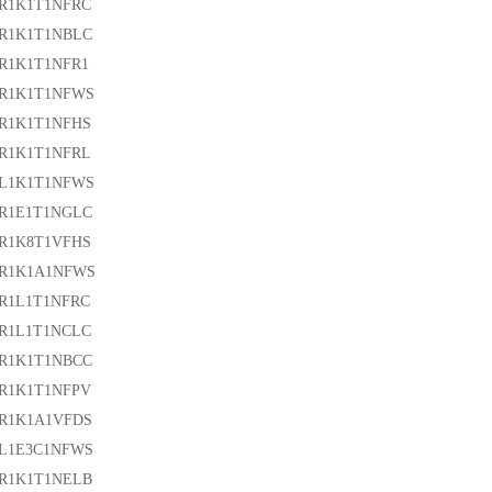
6R1K1T1NFRC
0R1K1T1NBLC
R1K1T1NFR1
0R1K1T1NFWS
0R1K1T1NFHS
0R1K1T1NFRL
0L1K1T1NFWS
3R1E1T1NGLC
3R1K8T1VFHS
3R1K1A1NFWS
R1L1T1NFRC
3R1L1T1NCLC
3R1K1T1NBCC
3R1K1T1NFPV
2R1K1A1VFDS
2L1E3C1NFWS
2R1K1T1NELB