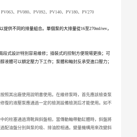
V063、PV080、PV092、PV140、PV180、PV270
以提供不同的排量組合。單個泵的大排量從16至270ml/rev，
承；兩段式設計特別容易維修；插裝式的控制方便現場更換；可
特醇液體可以額定壓力下工作；泵體和軸封反承受進口壓力；
格按照其出廠使用說明書使用。在維修泵時，首先應該檢查泵
已修復的液壓泵應通過一定的檢測設備檢測后才能使用。如不
體中的柱塞通過滑靴與斜盤相，當傳動軸帶動缸體時，斜盤將
通過配油盤分別與泵的吸、排油腔相通。變量機構用來改變斜