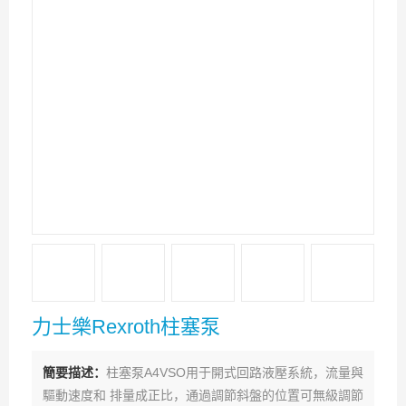
力士樂Rexroth柱塞泵
簡要描述：
柱塞泵A4VSO用于開式回路液壓系統，流量與
驅動速度和 排量成正比，通過調節斜盤的位置可無級調節