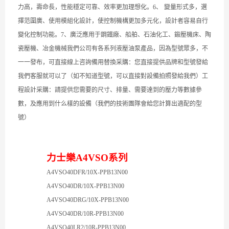
力高，壽命長，性能穩定可靠、效率更加理想化。
6
、
變量形式多，選
擇范圍廣、使用模組化設計，使控制機構更加多元化，設計者容易自行
變化控制功能。
7
、廣泛應用于鋼鐵廠、船舶、石油化工、鍛壓機床、陶
瓷壓機、冶金機械我們公司有各系列液壓油泵產品，因為型號眾多，不
一一發布，可直接線上咨詢備用替換采購：您直接提供品牌和型號發給
我們客服就可以了（如不知道型號，可以直接對設備拍照發給我們）工
程設計采購：請提供您需要
的尺寸、排量、需要達到的壓力等數據參
數，及應用到什么樣的設備（我們的技術團隊會給您計算出適配的型
號）
力士樂A
4
V
S
O系列
A4VSO40D
F
R/10
X
-PPB13N00
A4VSO40DR/10
X
-PPB13N00
A4VSO40DR
G
/10
X
-PPB13N00
A4VSO40DR/10R-PPB13N00
A4VSO40LR
2
/10R-PPB13N00