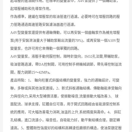
起增壓的進油閥作用。在標準的變量泵中，
A4V
泵提供了一個輔助泵，
起增壓補助和先導泵作用。
作為標準，建議在增壓泵的吸油管進行過濾。必要時可在增壓回路的壓
力管路通過兩邊管路安裝濾油器進行過濾。
A4V
型變量泵還提供有通軸傳動，可以再安裝一個齒輪泵作為補充增壓
泵
(
用于安裝泄油量大于輔助泵輸出流量的
70%)
，或再安裝一個
A10V
型
變量泵，也許可用它來傳動一個單獨的回路。
A4V
變量泵，液壓手動伺服控制，順時針旋向，
ISO2
孔法蘭
,
帶輔助泵，
吸油管路過濾，帶
DA
控制閥，可用控制手柄機械調節，帶先導控制溢流
閥，壓力調節
25
～
42MPa
。
產品特點：
1
、
軸向柱塞式斜盤結構的變量泵，強力的通軸設計，可變
聯，多聯或與其他油泵連接。
2
、新式斜板通軸結構、傳動軸能承受軸向
力與徑向力
,
采用大型補償活塞，使振動噪音
,
流量振動大幅改善
.3
、
球
面配流、球承支撐，缸體自位可靠，用于開式回路經由省能源泵控制系
統的應用，可大幅改善電力消耗
,
油溫的上升
,
系統精度與壽命。
4
、
斜缸
孔結構，進口流速小，噪音低，自吸能力好，動平衡結構合理，額定轉
速高。
5
、整體剛性強度好的結構和高轉速低磨擦的構造，使油泵額定壓