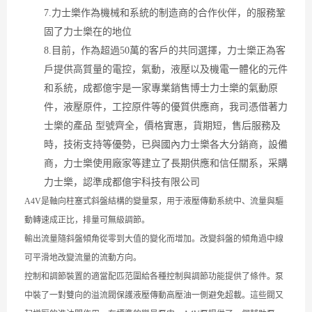
7.力士樂作為機械和系統的制造商的合作伙伴，的服務鞏
固了力士樂在的地位
8.目前，作為超過50萬的客戶的共同選擇，力士樂正為客
戶提供高質量的電控，氣動，液壓以及機電一體化的元件
和系統，成都億宇是一家專業銷售博士力士樂的氣動原
件，液壓原件，工控原件等的優質供應商，我司憑借著力
士樂的產品 型號齊全，價格實惠，貨期短，售后服務及
時，技術支持等優勢，已與國內力士樂各大分銷商，設備
商，力士樂使用廠家等建立了長期供應和信任關系，采購
力士樂，認準成都億宇科技有限公司
A4V
是軸向柱塞式斜盤結構的變量泵，用于液壓傳動系統中、流量與驅
動轉速成正比，排量可無級調節。
輸出流量隨斜盤傾角從零到大值的變化而增加。改變斜盤的傾角過中線
可平滑地改變流量的流動方向。
控制和調節裝置的適當配匹范圍給各種控制與調節功能提供了條件。泵
中裝了一對雙向的溢流閥保護液壓傳動高壓油一側避免超載。這些閥又