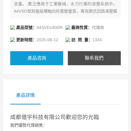
流量。 廣泛應用于工業機械、水力行業的液壓系統中。
A4VSO型斜盤結構軸向柱塞變量泵，專為開式回路液壓驅
動設計的。
產品型號：
A4SVD180DR
廠商性質：
代理商
更新時間：
2025-08-12
訪 問 量：
1334
產品咨詢
聯系我們
產品詳情
成都億宇科技有限公司歡迎您的光臨
我們優勢代理銷售：