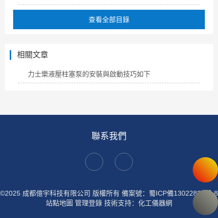
查看全部目錄
相關文章
力士樂液壓柱塞泵的安裝與啟動技巧如下
聯系我們
©2025 成都億宇科技有限公司 版權所有
備案號：蜀ICP備13022837號-8
站點地圖
管理登錄
技術支持：
化工儀器網