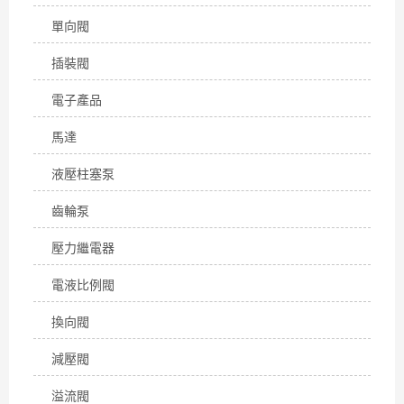
單向閥
插裝閥
電子產品
馬達
液壓柱塞泵
齒輪泵
壓力繼電器
電液比例閥
換向閥
減壓閥
溢流閥