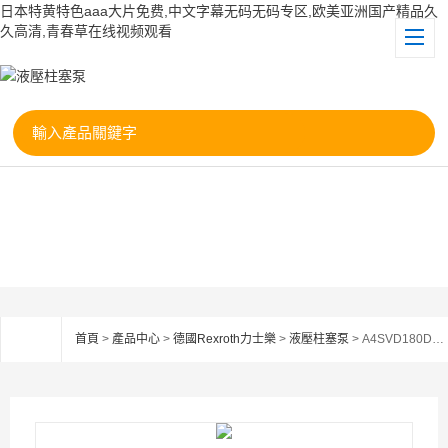
日本特黄特色aaa大片免费,中文字幕无码无码专区,欧美亚洲国产精品久
久高清,青春草在线视频观看
首頁
>
產品中心
>
德國Rexroth力士樂
>
液壓柱塞泵
> A4SVD180DR力士樂Rexroth柱塞泵