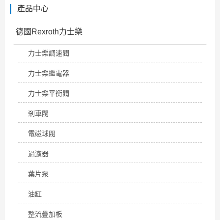
產品中心
德國Rexroth力士樂
力士樂調速閥
力士樂繼電器
力士樂平衡閥
剎車閥
電磁球閥
過濾器
葉片泵
油缸
整流疊加板