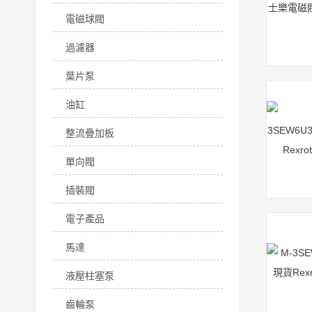
電磁球閥
過濾器
葉片泵
油缸
整流疊加板
單向閥
插裝閥
電子產品
馬達
液壓柱塞泵
齒輪泵