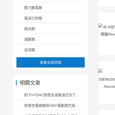
壓力繼電器
電液比例閥
換向閥
減壓閥
溢流閥
查看全部目錄
相關文章
對于HYDAC賀德克液壓濾芯你了解多少呢？
賀德克電磁閥與SMC電動閥究竟有何區別？