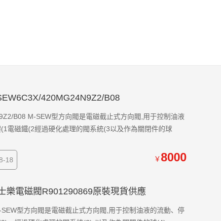
W6C3X/420MG24N9Z2/B08
4N9Z2/B08 M-SEW型方向閥是電磁截止式方向閥,用于控制油液
(1電磁鐵(2經過硬化處理的閥系統(3以及作為關閉件的球
8000
￥
-18
Z2力士樂電磁閥R901290869原裝現貨供應
 M-SEW型方向閥是電磁截止式方向閥,用于控制油液的流動、停