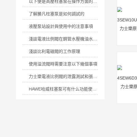
以下便是高壓柱塞泵在操作方面的細節所在！
了解勝凡柱塞泵是如何調試的
液壓泵站設計與使用中的注意事項
淺談電液比例閥在鋼管水壓機油水壓力平衡系統中的應用
淺談比利電磁閥的工作原理
使用溢流閥時需要注意以下幾個事項
力士樂電液比例閥的泄露測試和張力控制
HAWE哈威柱塞泵可有什么功能使你如此重視