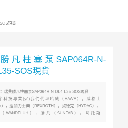
5-SOS現貨
勝凡柱塞泵SAP064R-N-
-L35-SOS現貨
：
瑞典勝凡柱塞泵SAP064R-N-DL4-L35-SOS現貨
宇科技專業(yè)我們代理哈威（HAWE），威格士
kers），經銷力士樂（REXROTH），賀德克（HYDAC），
（WANDFLUH），勝凡（SUNFAB），阿托斯
S），派克（PARKER）,力度克（HYDROLEDUC）,比利
RI）等進口品牌液壓配件，包括泵，閥，繼電器，過濾器，