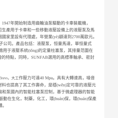
；1947年開始制造用齒輪油泵驅動的卡車裝載機，
公司生產用于卡車和一些移動液壓設備上的液壓泵及馬
家里設有代理處，年營業(yè)額達到2700萬歐元。
牙設有子公司。產品包括：液壓泵，恒量馬達，單恒量式
用于液壓系統(tǒng)的定量柱塞泵，其排量范圍在
行平滑的特點，同時，SUNFAB選用的高標準軸承、密封
作壓力可達40 Mpa。具有大轉速高，噪音
revs，大工
料也提高了其工作壽命，是穩(wěn)定可靠的液壓元
，傳輸和泵國內的智能柱塞泵控制，基于微處理器的智能
生化，制藥，化工，環(huán)保，環(huán)保產
體。