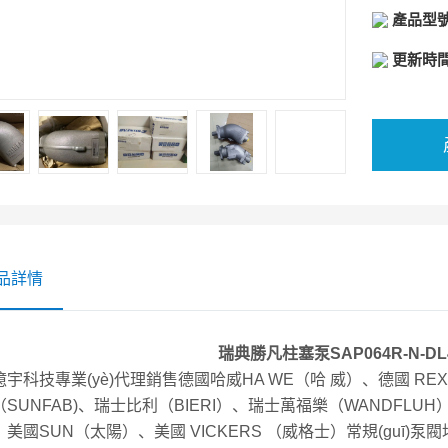
產品型
濾芯，蓄
更新時
品詳情
瑞典勝凡柱塞泵SAP064R-N-DL4
宇科技專業(yè)代理銷售德國哈威HA WE（哈 威）、德國 RE
SUNFAB)、瑞士比利（BIERI）、瑞士萬福樂（WANDFLUH）
美國SUN（太陽）、美國 VICKERS （威格士）常規(guī)泵