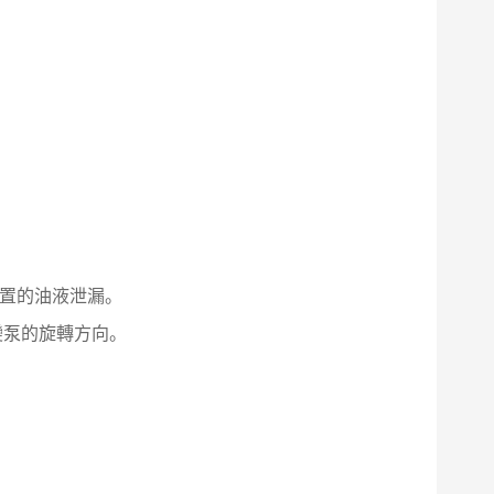
裝置的油液泄漏。
變泵的旋轉方向。