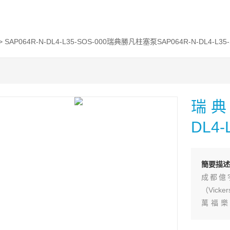
> SAP064R-N-DL4-L35-SOS-000瑞典勝凡柱塞泵SAP064R-N-DL4-L3
瑞典
DL4
簡要描述
成都億
（Vic
萬福樂
（ATO
（BIE