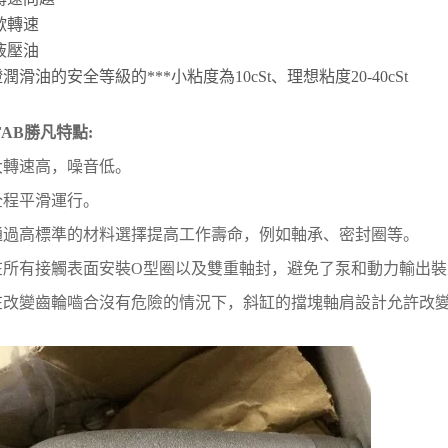
間歇轉速
液壓油
證潤滑油的安全等級的***小粘度為10cSt、理想粘度20-40cSt
FAB勝凡特點:
 大轉速高，噪音低。
 全程平滑運行。
 通過高標準的材料選擇提高工作壽命，例如軸承、密封圈等。
 在所有接觸表面安裝O型圈以及雙重軸封，避免了泵和動力輸出
 在改變齒輪嚙合沒有危險的情況下，斜缸的擋塊軸肩設計允許改