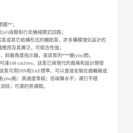
德國**；
yè)液壓和行走機械開式回路；
塞泵或其它結構形式的輔助泵，許多種模塊化設計的
域應用及其廣泛，可組合性強；
盤角度指示器，是該泵的***優(yōu)勢。
108 cm3/rev。該泵已與現代的風格和設計開發
該泵可用DIN和SAE標準，可以直接安裝在齒輪箱或
yōu)點：高速度等級；低噪聲水平；運行平穩
)的消除；可選的旁通閥。