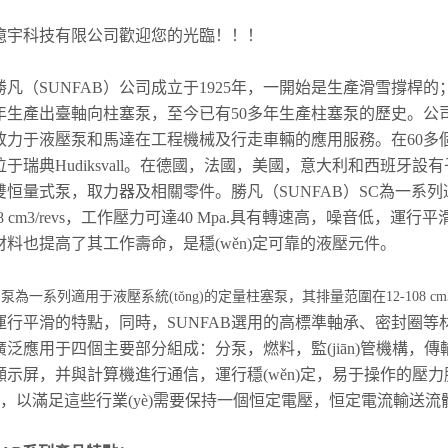
億宇科技有限公司歡迎您的光臨！！！
勝凡（SUNFAB）公司成立于1925年，一開始是生產滑雪撐桿的
54年生產出臺軸向柱塞泵，至今已有50多年生產柱塞泵的歷史。
致力于液壓泵和馬達在工程機械及行走車輛的應用服務。在60多個國
位于瑞典Hudiksvall。在德國，法國，美國，意大利和西班
雙恒量式泵，取力器及相關零件。勝凡（SUNFAB）SC為一系列適
8 cm3
/
revs，工作壓力可達40 Mpa.具有轉速高，噪音低，運
材料也提高了其工作壽命，是穩(wěn)定可靠的液壓元件。
泵為一系列適用于液壓系統(tǒng)的定量柱塞泵，其排量范圍在12-108 cm3
運行平滑的特點，同時，SUNFAB選用的高標準軸承、密封圈等材
廣泛應用于四個主要部分組成：分泵，燃料，監(jiān)管機構
示屏，并與計算機進行通信，運行穩(wěn)定，易于操作的壓力脈動在
yè)，以滿足這些行業(yè)需要保持一個恒定電壓，恒定電流輸送流