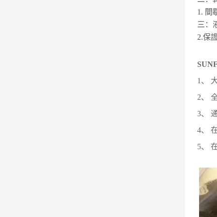
1. 
三：
2.保
SUN
1、
2、
3、
4、
5、