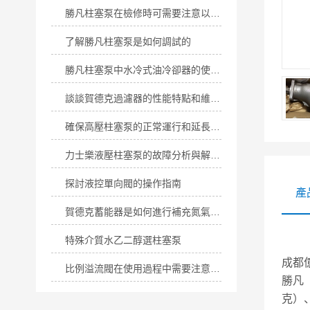
勝凡柱塞泵在檢修時可需要注意以下事項
了解勝凡柱塞泵是如何調試的
勝凡柱塞泵中水冷式油冷卻器的使用注意事項
談談賀德克過濾器的性能特點和維護保養(yǎng)
確保高壓柱塞泵的正常運行和延長使用壽命，少不了以下幾點！
力士樂液壓柱塞泵的故障分析與解決辦法（二）
探討液控單向閥的操作指南
產
賀德克蓄能器是如何進行補充氮氣的呢
特殊介質水乙二醇選柱塞泵
成都億
比例溢流閥在使用過程中需要注意以下使用事項
勝凡（
克）、