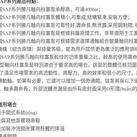
AP
系列產品特點：
國
SAP系列勝凡
軸向柱塞泵承壓高，可達400bar；
國
SAP系列勝凡
軸向柱塞泵體積小,可集成,結構緊湊,安裝方便；
國
SAP系列勝凡
軸向柱塞泵可靠性好,壽命長,無泄露,采用鋼制閥, 
國
SAP系列勝凡
軸向柱塞泵是根據斜盤原理工作，非常適用于工業(
國
SAP系列勝凡
軸向柱塞泵可根據需求選擇通軸組合變量軸向柱
機構（組合原理）與排量等級，能為用戶提供更為廣泛的應用領
國
SAP系列勝凡
軸向柱塞泵較佳的功率重量之比，較高的使用壽命，斜
0N型軸向柱塞泵是特別適合于要求高的場合。該泵的整體位移范圍可達
ā)為了滿足市場需求的高流動性，高壓力，高的效率和很小的尺寸。
傳動軸。如果有必要，它還可以增加一個旁通閥。該泵具有以下優(
ěn)，軸承壽命長；外部流體泄漏是由所有密封面采用O形環(huán
應用場合
用于開式系統(tǒng)
不能與其他泵實現串聯
不能加裝沖洗閥來實現殼體的降溫
轉速問題