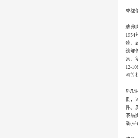
成都
瑞典
19
達，
總部
泵，
12-10
圈等
勝凡油
低，
件。
液晶顯
業(