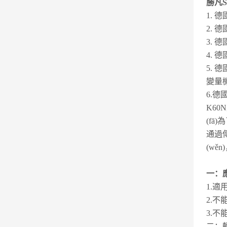
勝凡S
1. 德
2. 德
3. 德
4. 德
5. 德
變量
6.德
K6
(f
通過
(w
一：
1.適
2.
3.
二：