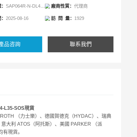
號：
SAP064R-N-DL4-L35-SOS-000
廠商性質：
代理商
能器，傳感器
間：
2025-08-16
訪 問 量：
1929
產品咨詢
聯系我們
-L35-SOS現貨
XROTH （力士樂）、德國賀德克（HYDAC）、瑞典
意大利 ATOS（阿托斯）、美國 PARKER （派
閥均有現貨。