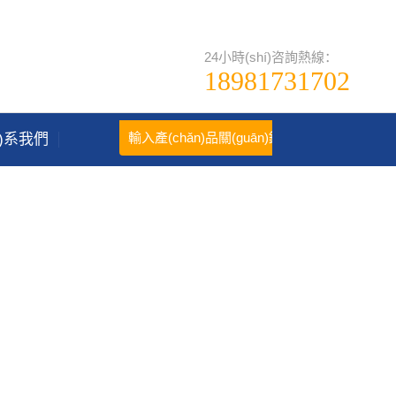
24小時(shí)咨詢熱線：
18981731702
án)系我們