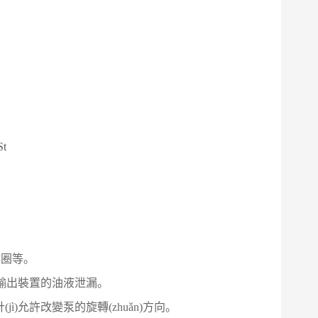
t
封圈等。
力輸出裝置的油液泄漏。
jì)允許改變泵的旋轉(zhuǎn)方向。