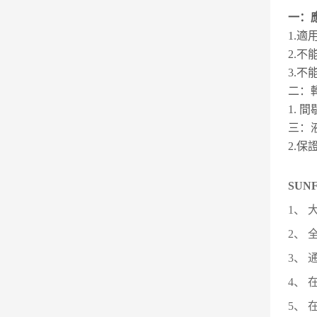
一：應(
1.適
2.不能
3.不
二：轉
1. 間
三：
2.保
SUNF
1、 
2、 
3、 
4、
5、 