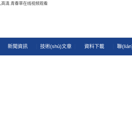
久高清,青春草在线视频观看
新聞資訊
技術(shù)文章
資料下載
聯(li