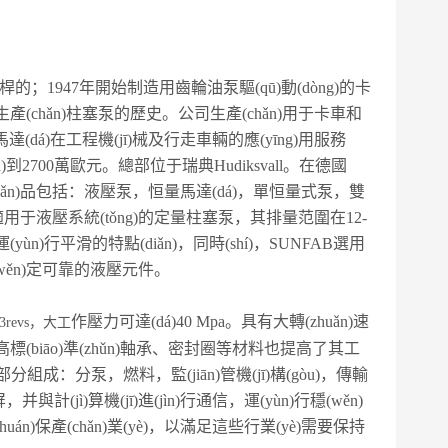
的；1947年開始制造用齒輪油泵驅(qū)動(dòng)的卡
多年生產(chǎn)柱塞泵的歷史。公司生產(chǎn)用于卡車和
達(dá)在工程機(jī)械及行走車輛的應(yīng)用服務
達(dá)到2700萬歐元。總部位于瑞典Hudiksvall。在德國
產(chǎn)品包括：液壓泵，恒量馬達(dá)，單恒量式泵，雙
用于液壓系統(tǒng)的定量柱塞泵，其排量范圍在12-
(yùn)行平滑的特點(diǎn)，同時(shí)，SUNFAB選用
(wěn)定可靠的液壓元件。
作壓力可達(dá)40 Mpa。具有大轉(zhuǎn)速
revs，大工
的高標(biāo)準(zhǔn)軸承、密封圈等材料也提高了其工
組成：分泵，燃料，監(jiān)管機(jī)構(gòu)，傳輸
jì)算機(jī)進(jìn)行通信，運(yùn)行穩(wěn)
n)保產(chǎn)業(yè)，以滿足這些行業(yè)需要保持