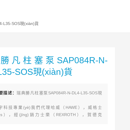
-L35-SOS現(xiàn)貨
勝凡柱塞泵SAP084R-N-
L35-SOS現(xiàn)貨
n)要描述：
瑞典勝凡柱塞泵SAP084R-N-DL4-L35-SOS現
宇科技專業(yè)我們代理哈威（HAWE），威格士
kers），經(jīng)銷力士樂（REXROTH），賀德克
AC），萬福樂（WANDFLUH），勝凡（SUNFAB），阿托
S），派克（PARKER）,力度克（HYDROLEDUC）,比利