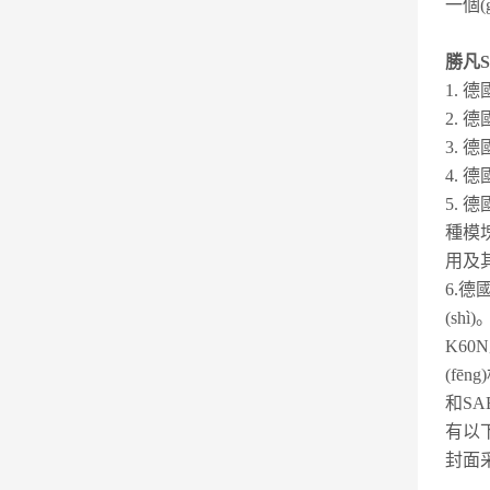
一個
勝凡S
1. 德國
2. 德國
3. 德國
4. 德國
5. 德國
種模塊
用及其
6.德國
(shì)
K60
(fē
和SA
有以下
封面采