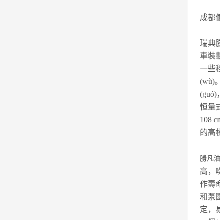
成都
瑞典勝
車裝載
一些移
(wù
(gu
恒量式
108 c
的高標
勝凡油
高，噪
作壽命
和泵國
定，易