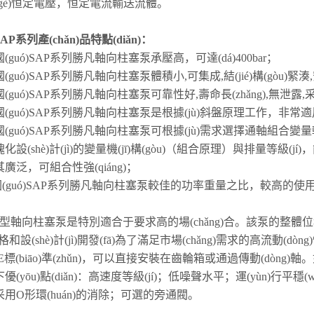
(gè)恒定電壓，恒定電流輸送流體。
AP
系列產(chǎn)品特點(diǎn)：
(guó)
SAP系列勝凡
軸向柱塞泵承壓高，可達(dá)400bar；
(guó)
SAP系列勝凡
軸向柱塞泵體積小,可集成,結(jié)構(gòu)緊
(guó)
SAP系列勝凡
軸向柱塞泵可靠性好,壽命長(zhǎng),無泄露,采用
(guó)
SAP系列勝凡
軸向柱塞泵是根據(jù)斜盤原理工作，非常適用
(guó)
SAP系列勝凡
軸向柱塞泵可根據(jù)需求選擇通軸組合變量軸
化設(shè)計(jì)的變量機(jī)構(gòu)（組合原理）與排量等級(jí)，
廣泛，可組合性強(qiáng)；
(guó)
SAP系列勝凡
軸向柱塞泵較佳的功率重量之比，較高的使用壽
。
N型軸向柱塞泵是特別適合于要求高的場(chǎng)合。該泵的整體位移范圍可
ng)格和設(shè)計(jì)開發(fā)為了滿足市場(chǎng)需求的高
E標(biāo)準(zhǔn)，可以直接安裝在齒輪箱或通過傳動(dòn
優(yōu)點(diǎn)：高速度等級(jí)；低噪聲水平；運(yùn)行平
用O形環(huán)的消除；可選的旁通閥。