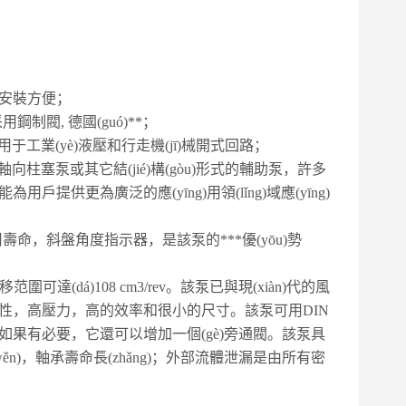
湊,安裝方便；
鋼制閥, 德國(guó)**；
于工業(yè)液壓和行走機(jī)械開式回路；
向柱塞泵或其它結(jié)構(gòu)形式的輔助泵，許多
能為用戶提供更為廣泛的應(yīng)用領(lǐng)域應(yīng)
命，斜盤角度指示器，是該泵的***優(yōu)勢
達(dá)108 cm3/rev。該泵已與現(xiàn)代的風
流動(dòng)性，高壓力，高的效率和很小的尺寸。該泵可用DIN
g)軸。如果有必要，它還可以增加一個(gè)旁通閥。該泵具
穩(wěn)，軸承壽命長(zhǎng)；外部流體泄漏是由所有密