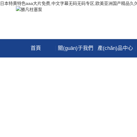
日本特黄特色aaa大片免费,中文字幕无码无码专区,欧美亚洲国产精品久
首頁
關(guān)于我們
產(chǎn)品中心