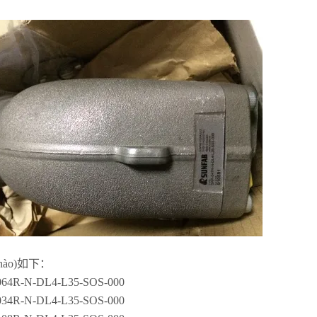
hào)如下：
064R-N-DL4-L35-SOS-000
034R-N-DL4-L35-SOS-000