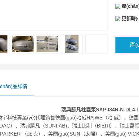
產(chǎ
（BIE
器，濾芯
更新時(s
產(
(chǎn)品詳情
瑞典勝凡柱塞泵SAP084R-N-DL4-L3
宇科技專業(yè)代理銷售德國(guó)哈威HA WE（哈 威）、德國(g
DAC）、瑞典勝凡（SUNFAB)、瑞士比利（BIERI）、瑞士萬
ó) PARKER （派 克）、美國(guó)SUN（太陽）、美國(guó) VI