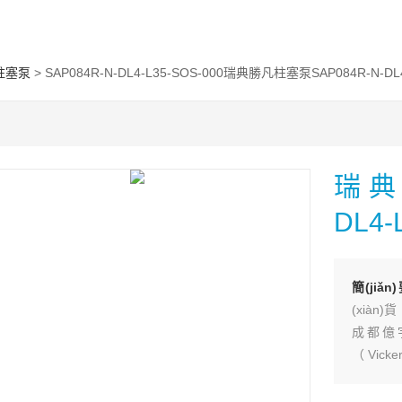
柱塞泵
> SAP084R-N-DL4-L35-SOS-000瑞典勝凡柱塞泵SAP084R-N-DL4
瑞典
DL4-
簡(jiǎ
(xiàn)貨
成都億
（Vic
（HYD
斯（ATO