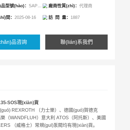
n)品型號(hào)：
SAP084R-N-DL4-L35-SOS-000
廠商性質(zhì)：
代理商
RI）等進(jìn)口品牌液壓配件，包括泵，閥，繼電器，過濾
，蓄能器，傳感器
hí)間：
2025-08-16
訪 問 量：
1887
chǎn)品咨詢
聯(lián)系我們
5-SOS現(xiàn)貨
uó) REXROTH （力士樂）、德國(guó)賀德克
福樂（WANDFLUH）意大利 ATOS（阿托斯）、美國
CKERS （威格士）常規(guī)泵閥均有現(xiàn)貨。