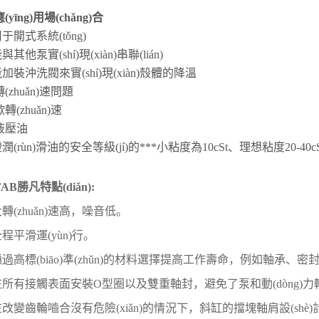
yīng)用場(chǎng)合
用于開式系統(tǒng)
與其他泵實(shí)現(xiàn)串聯(lián)
能加裝沖洗閥來實(shí)現(xiàn)殼體的降溫
(zhuǎn)速問題
歇轉(zhuǎn)速
液壓油
證潤(rùn)滑油的安全等級(jí)的***小粘度為10cSt、理想粘度20-40cS
AB勝凡特點(diǎn):
大轉(zhuǎn)速高，噪音低。
全程平滑運(yùn)行。
通過高標(biāo)準(zhǔn)的材料選擇提高工作壽命，例如軸承、密
 在所有接觸表面安裝O型圈以及雙重軸封，避免了泵和動(dòng)
在改變齒輪嚙合沒有危險(xiǎn)的情況下，斜缸的擋塊軸肩設(shè)計(