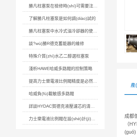
勝凡柱塞泵在檢修時(shí)可需要注意以下事項(xiàng)
了解勝凡柱塞泵是如何調(diào)試的
勝凡柱塞泵中水冷式油冷卻器的使用注意事項(xiàng)
談?wù)勝R德克蓄能器的維修
特殊介質(zhì)水乙二醇選柱塞泵
淺析HAWE哈威多路閥的控制策略
提高力士樂電液比例閥精度是必然趨勢(shì)！
產
哈威負(fù)載敏感多路閥
詳談HYDAC賀德克液壓濾芯的清洗方法
成都億
力士樂電液比例閥在設(shè)計(jì)方面有何優(yōu)勢(shì)呢？
（HY
(gu