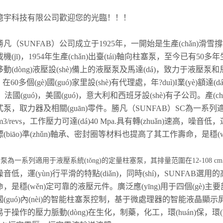
億宇科技有限公司歡迎您的光臨！！！
凡（SUNFAB）公司成立于1925年，一開始是生產(chǎn)滑雪撐桿
機(jī)，1954年生產(chǎn)出臺(tái)軸向柱塞泵，至今已有50
動(dòng)液壓設(shè)備上的液壓泵及馬達(dá)，致力于液壓泵和馬
)。在60多個(gè)國(guó)家里設(shè)有代理處，年?duì)I業(yè)額
ó)，法國(guó)，美國(guó)，意大利和西班牙設(shè)有子公司。
泵，取力器及相關(guān)零件。勝凡（SUNFAB）SC為一系列適
m3
/
revs，工作壓力可達(dá)40 Mpa.具有轉(zhuǎn)速高，噪音低，運
(biāo)準(zhǔn)軸承、密封圈等材料也提高了其工作壽命，是穩
泵為一系列適用于液壓系統(tǒng)的定量柱塞泵，其排量范圍在12-108 cm3
音低，運(yùn)行平滑的特點(diǎn)，同時(shí)，SUNFAB選用
，是穩(wěn)定可靠的液壓元件。廣泛應(yīng)用于四個(gè)主要部分
(guó)內(nèi)的智能柱塞泵控制，基于微處理器的智能液晶顯示屏，并與計(
于操作的壓力脈動(dòng)在生化，制藥，化工，環(huán)保，環(huá