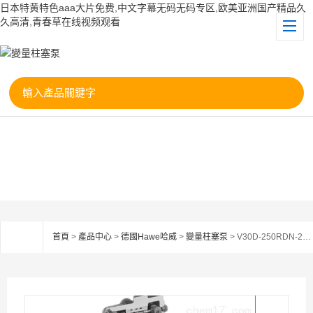
日本特黄特色aaa大片免费,中文字幕无码无码专区,欧美亚洲国产精品久
久高清,青春草在线视频观看
首頁
>
產品中心
>
德國Hawe哈威
>
變量柱塞泵
> V30D-250RDN-2-0-05-P-2哈威授權代理V30D-250RDN-2柱塞泵