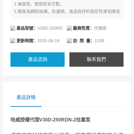
1.噪音低，使用安全可靠；
2.閥板為鋼制結構，抗磨損，通過良好的阻尼性達到降低
噪音的目的；
3.控制機構設計輕巧，響應速度快；
產品型號：
V30D-250RDN-2-0-05-P-2
廠商性質：
代理商
4.特殊的斜盤軸承有效降低了噪音水平；
更新時間：
2025-08-18
訪 問 量：
1338
5.所有泵的材料經過升級后，使機械連接部分更加精確；
6.壓力高（峰值=420bar/連續=350bar），高功率重量比
及其廣泛的控制范圍
產品咨詢
聯系我們
產品詳情
哈威授權代理V30D-250RDN-2柱塞泵