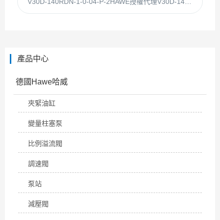
V30D-140RDN-1-0-04-P-2HAWE授權代理V30D-140RDN-1-0-04哈威柱塞泵
產品中心
德國Hawe哈威
夾緊油缸
變量柱塞泵
比例溢流閥
調速閥
泵站
減壓閥