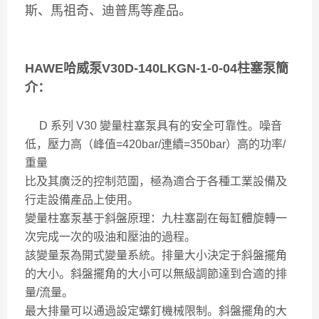
斯、馬祖奇、迪普馬等產品。
HAWE哈威泵V30D-140LKGN-1-0-04柱塞泵簡
介：
D 系列 V30 變量柱塞泵具有的安全可靠性。噪音
低，壓力高（峰值=420bar/連續=350bar）
高的功率/
重量
比及其廣泛的控制范圍，極為適合于各種工業設備及
行走設備產品上使用。
變量柱塞泵基于斜盤原理：九柱塞副在每缸體旋轉一
次完成一次的吸油和壓油的過程。
該變量泵為開式變量系統。排量大小決定于斜盤擺角
的大小。斜盤擺角的大小可以無級調節達到合適的排
量/流量。
最大排量可以通過設定螺釘機械限制。斜盤擺角的大