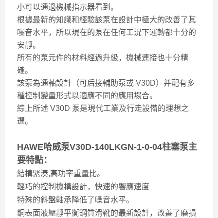
小可以通過機械指示器看到。
根據最新的知識和經驗該泵在設計中極大的改善了其
噪音水平，所以現在的泵在任何工況下運轉都十分的
安靜。
所有的泵元件的材料經過升級，機械連接也十分精
確。
該泵為通軸設計（可后接輔助泵或 V30D）并配有多
種控制變量形式以適應不同的應用場合。
綜上所述 V30D 泵是現代工業及行走設備的理想之
選。
HAWE哈威泵V30D-140LKGN-1-0-04柱塞泵主
要特點：
結構緊湊,高功率重量比。
輕巧的控制機構設計，快速的響應速度
特殊的斜盤軸承降低了噪音水平。
銅表面液壓靜平衡鋼質滑靴的最新設計，改善了磨損