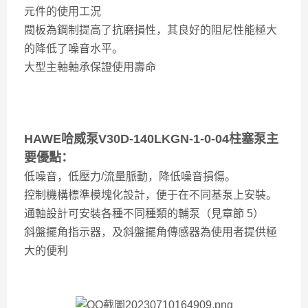
元件的使用工況
閥板為鋼制提高了抗磨損性，其良好的阻尼性能極大
的降低了噪音水平。
大型主軸軸承保證使用壽命
HAWE哈威泵V30D-140LKGN-1-0-04柱塞泵主
要優點：
低噪音，低壓力/流量脈動，降低噪音損傷。
控制機構標準模塊化設計，便于在不同基泵上安裝。
通軸設計可安裝各種不同種類的輔泵（見章節 5）
斜盤擺角指示器，及斜盤擺角傳感器為使用者提供極
大的便利