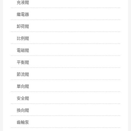
充液閥
繼電器
卸荷閥
比例閥
電磁閥
平衡閥
節流閥
單向閥
安全閥
換向閥
齒輪泵