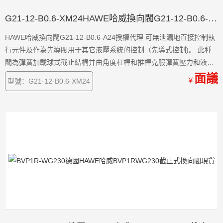
G21-12-B0.6-XM24HAWE哈威換向閥G21-12-B0.6-A24授權代理
HAWE哈威換向閥G21-12-B0.6-A24授權代理 可無泄漏地直接控制執
行元件及作為先導閥用于其它液壓系統的控制（先導式控制)。 此種
閥為彈簧加載球式截止結構并由角度杠桿和推桿克服彈簧壓力和液體
壓力進行換向。裝在進油口上的濾網能防止較大雜質的侵入。 經過平
面議
￥
型號：G21-12-B0.6-XM24
磨閥板上的油口均設有О形密封圈。對于管式連接可自己制作底板或
閥塊