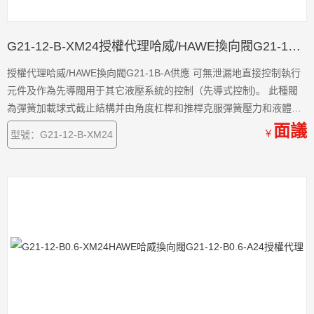
G21-12-B-XM24授權代理哈威/HAWE換向閥G21-1B-A供應
授權代理哈威/HAWE換向閥G21-1B-A供應 可無泄漏地直接控制執行
元件及作為先導閥用于其它液壓系統的控制（先導式控制)。 此種閥
為彈簧加載球式截止結構并由角度杠桿和推桿克服彈簧壓力和液體壓
力進行換向。裝在進油口上的濾網能防止較大雜質的侵入。 經過平磨
面議
￥
型號：G21-12-B-XM24
閥板上的油口均設有О形密封圈。對于管式連接可自己制作底板或閥
塊