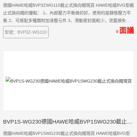
德國HAWE哈威BVP3ZWG110截止式換向閥現貨 HAWE哈威BVG型截
止式換向閥的優點： 1、內部壓力平衡做的好，使用的是靜態壓力平
衡 2、可搭配多種類附加液壓元件 3、滑動密封面較少，泄露損失
小。 4、所有的油口具有相同的耐壓值 5、安全性能高，發生意外的
面議
￥
型號：BVP3Z-WG110
概率小 6、閥體耐磨損程度高，損耗低，使用時間長。 7、使用靈活
方便。
BVP1S-WG230德國HAWE哈威BVP1SWG230截止式換向閥現貨
德國HAWE哈威BVP1SWG230截止式換向閥現貨 HAWE哈威BVG型