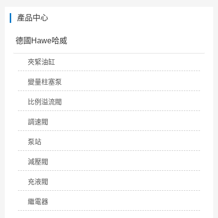
產品中心
德國Hawe哈威
夾緊油缸
變量柱塞泵
比例溢流閥
調速閥
泵站
減壓閥
充液閥
繼電器