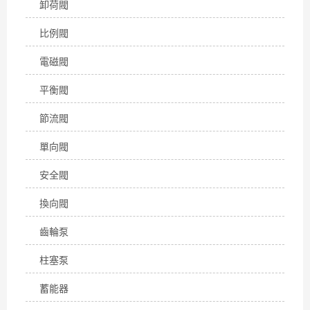
卸荷閥
比例閥
電磁閥
平衡閥
節流閥
單向閥
安全閥
換向閥
齒輪泵
柱塞泵
蓄能器