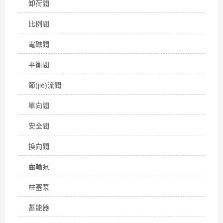
卸荷閥
比例閥
電磁閥
平衡閥
節(jié)流閥
單向閥
安全閥
換向閥
齒輪泵
柱塞泵
蓄能器