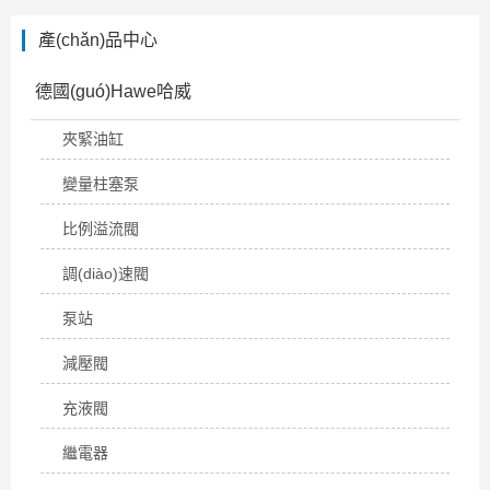
產(chǎn)品中心
德國(guó)Hawe哈威
夾緊油缸
變量柱塞泵
比例溢流閥
調(diào)速閥
泵站
減壓閥
充液閥
繼電器